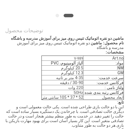
PRIVACY
POLICY
توضیحات محصول
ماشین دو نفره اتوماتیک تنیس روی میز برای آموزش مدرسه و باشگاه
نام محصول: ماشین
دو نفره اتوماتیک تنیس روی میز برای آموزش
مدرسه و باشگاه
مشخصات:
Art.no
V-989
مواد:
آلیاژ آلومینیوم، PVC
NW:
20.5 کیلوگرم
GW
12.3 کیلوگرم
سرعت خدمت:
4-35 متر بر ثانیه
فرکانس خدمت:
30-90 / دقیقه
ولتاژ نامی
:
220 وات
فرکانس رتبه بندی شده:
50Hz
ابعاد محصول
52 * 37 * 105 سانتی متر
تابع:
این با دو حالت بازی طراحی شده است. یکی حالت معمولی است و
دیگری حالت تصادفی است. با چرخاندن یک دستگیره بسیار ساده است که
حالت را تغییر دهید. در خدمت به طور منظم بیشتر هنجار است و در حالت
تصادفی متغیر است. این کار بسیار آسان است برای بهبود مهارت بازیکن با
بازی هر دو حالت به طور متناوب.