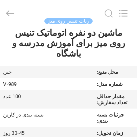
-
2026
Guangzhou
Dunya
Sports
ربات تنیس روی میز
Ltd..
All
Rights
ماشین دو نفره اتوماتیک تنیس
خونه
Reserved.
روی میز برای آموزش مدرسه و
محصولات
باشگاه
درباره
محل منبع:
چين
ما
شماره مدل:
V-989
مقدار حداقل
100 عدد
تور
تعداد سفارش:
کارخانه
جزئیات بسته
بسته بندی در کارتن
بندی:
کنترل
زمان تحویل:
30-45 روز