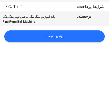
کیفیت
شرایط پرداخت:
L / C، T / T
برجسته:
,
ربات آموزش پینگ پنگ، ماشین توپ پینگ پنگ
با
Ping Pong Ball Machine
ما
تماس
بهترین قیمت
بگیرید
درخواست
نقل
قول
نقشه
سایت