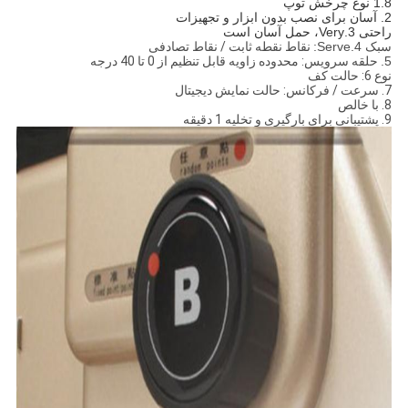
1.8 نوع چرخش توپ
2. آسان برای نصب بدون ابزار و تجهیزات
راحتی 3.Very، حمل آسان است
سبک 4.Serve:
نقاط نقطه ثابت / نقاط تصادفی
5.
حلقه سرویس:
محدوده زاویه قابل تنظیم از 0 تا 40 درجه
نوع 6: حالت کف
7.
سرعت / فرکانس: حالت نمایش دیجیتال
8. با خالص
9. پشتیبانی برای بارگیری و تخلیه 1 دقیقه