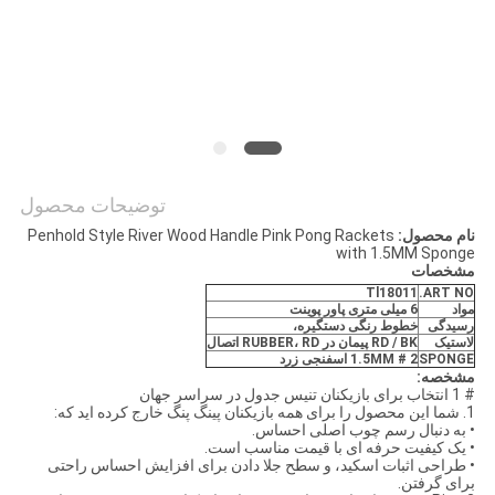
PRIVACY
POLICY
توضیحات محصول
نام محصول:
Penhold Style River Wood Handle Pink Pong Rackets
with 1.5MM Sponge
مشخصات
Tl18011
ART NO.
مواد
6 میلی متری
پاور پوینت
رسیدگی
خطوط رنگی دستگیره،
لاستیک
RD / BK پیمان در RUBBER، RD اتصال
SPONGE
1.5MM # 2 اسفنجی زرد
مشخصه:
# 1 انتخاب برای بازیکنان تنیس جدول در سراسر جهان
1. شما این محصول را برای همه بازیکنان پینگ پنگ خارج کرده اید که:
• به دنبال رسم چوب اصلی احساس.
• یک کیفیت حرفه ای با قیمت مناسب است.
• طراحی اثبات اسکید، و سطح جلا دادن برای افزایش احساس راحتی
برای گرفتن.