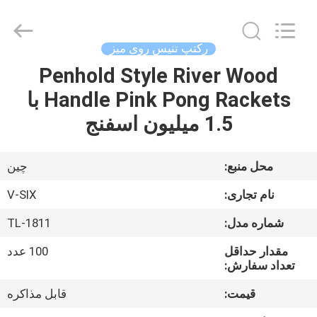
-
2026
Guangzhou
Dunya
Sports
رکتپ تنیس روی میز
Ltd..
All
Rights
Penhold Style River Wood
خونه
Reserved.
Handle Pink Pong Rackets با
محصولات
1.5 میلیون اسفنج
درباره
محل منبع:
چين
ما
نام تجاری:
V-SIX
شماره مدل:
TL-1811
تور
مقدار حداقل
100 عدد
کارخانه
تعداد سفارش:
قیمت:
قابل مذاکره
کنترل