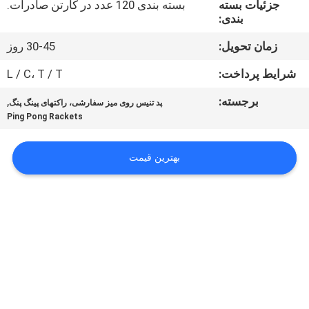
جزئیات بسته
بسته بندی 120 عدد در کارتن صادرات.
کیفیت
بندی:
زمان تحویل:
30-45 روز
با
ما
شرایط پرداخت:
L / C، T / T
تماس
برجسته:
,
پد تنیس روی میز سفارشی، راکتهای پینگ پنگ
Ping Pong Rackets
بگیرید
بهترین قیمت
درخواست
نقل
قول
نقشه
سایت