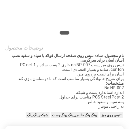
PRIVACY
POLICY
توضیحات محصول
نام محصول: ساده تنیس روی صفحه ارسال فولاد با سیاه و سفید نصب
آسان آسان برای سرگرمی
تنیس روی میز پست no.NP-007 حاوی 2 پست ساده و 1 PC net
conton، ساده و بسیار اقتصادی است،
آسان برای نصب بر روی میز.
برای تفریح ​​خانوادگی بسیار مناسب است که با دوستانتان بازی کند.
مشخصات:
No.NP-007
اندازه استاندارد پست و شبکه
2 PCS Steel Post مناسب برای جداول
پنبه سیاه و سفید خالص
به راحتی مونتاژ
تنیس روی میز
پینگ پنگ خالص,پینگ پونگ پست
شبکه پینگ پنگ