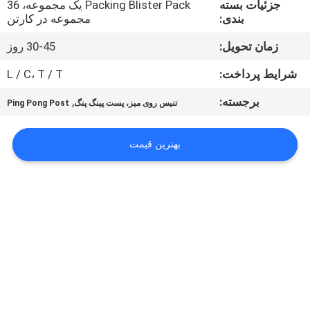
جزئیات بسته
Packing Blister Pack یک مجموعه، 36
کیفیت
بندی:
مجموعه در کارتن
زمان تحویل:
30-45 روز
با
ما
شرایط پرداخت:
L / C، T / T
تماس
برجسته:
,
تنیس روی میز، پست پینگ پنگ
Ping Pong Post
بگیرید
بهترین قیمت
درخواست
نقل
قول
نقشه
سایت