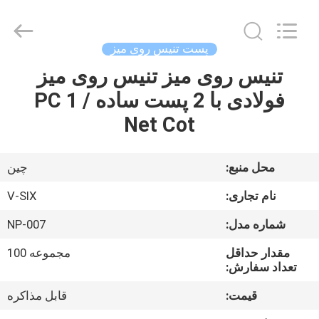
-
2026
Guangzhou
Dunya
Sports
پست تنیس روی میز
Ltd..
All
Rights
تنیس روی میز تنیس روی میز
خونه
Reserved.
فولادی با 2 پست ساده / 1 PC
محصولات
Net Cot
درباره
محل منبع:
چين
ما
نام تجاری:
V-SIX
شماره مدل:
NP-007
تور
مقدار حداقل
مجموعه 100
کارخانه
تعداد سفارش:
قیمت:
قابل مذاکره
کنترل