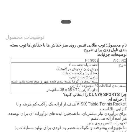
PRIVACY
POLICY
توضیحات محصول
نام محصول: توپ طلایی تنیس روی میز خفاش ها با خفاش ها توپ بسته
بندی تاول زدن برای تفریح
توضیحات جزئیات:
HT3003
ART NO
شرح
تخته سیاه تخته سه لا
جوش زدن / جوش در لاستیک
دستگیره: رنگ، دسته بلند
شامل: 2 بت، 3 توپ،
بسته بندی در گرما بسته بندی شده مهر و موم بسته بندی شده
بسته بندی اطلاعات
40 مجموعه / کارتن
اندازه کارتن: 70 × 35 × 35 سانتیمتر
چرا DUNYA SPORTS را انتخاب کنید؟
1. حرفه ای
V-SIX Table Tennis Racket هدف از ارائه یک راکت کم هزینه و با
کارایی بالا است
برای برآوردن نیاز مشتریان. ما همچنین ایده های نوآورانه ای برای توسعه
هر ایده ارائه می دهیم
تجهیزات تنیس روی میز.
ما تجهیزات پیشرفته و تکنیک منحصر به فردی برای تولید مسابقات با