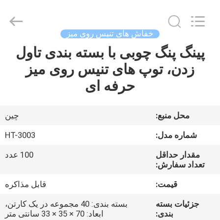
-
2026
Guangzhou
Dunya
Sports
خفاش های تنیس روی میز
Ltd..
All
Rights
پینگ پنگ چوبی با بسته بندی تاول
خونه
Reserved.
زدن، توپ های تنیس روی میز
محصولات
حرفه ای
درباره
محل منبع:
چين
ما
شماره مدل:
HT-3003
مقدار حداقل
100 عدد
تور
تعداد سفارش:
کارخانه
قیمت:
قابل مذاکره
جزئیات بسته
بسته بندی: 40 مجموعه در یک کارتن،
کنترل
بندی:
ابعاد: 70 × 35 × 33 سانتی متر