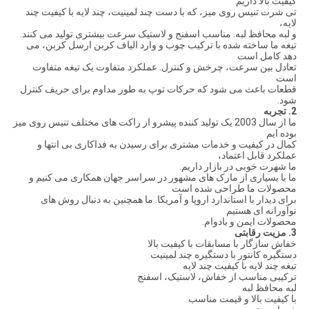
کیفیت بالا داریم
تی شرت تنیس روی میز، که با دست چند لمینیت، چند لایه با کیفیت چند
لایه،
و لبه محافظ لبه. مناسب اسفنج و لاستیک سرعت بیشتری تولید می کنند.
تیغه ما ساخته شده با ترکیب چوب و وارد الیاف کربن ارسل کربن، می
دهد کامل است
تعادل بین سرعت، چرخش و کنترل. عملکرد متفاوت یک تیغه متفاوت
است
قطعات باعث می شود که حرکات توپ به طور مداوم برای حریف کنترل
شود.
2. تجربه
ما از سال 2003 یک تولید کننده پیشرو از راکت های مختلف تنیس روی میز
بوده ایم
کمال در کیفیت و خدمات مشتری برای رسیدن به فداکاری بی انتها و
عملکرد قابل اعتماد،
ما شهرت خوبی در بازار داریم.
ما با بسیاری از مارک های مشهور در سراسر جهان همکاری می کنیم و
محصولات ما طراحی شده است
برای دیدار با استاندارد اروپا و آمریکا. ما همچنین به دنبال روش های
نوآورانه ای هستیم
محصولات ایمن و بادوام.
3. مزیت رقابتی
خفاش سازگار با مسابقات با کیفیت بالا
دستگیره کانتور با دستگیره چند لمینیت
تیغه چند لایه با کیفیت چند لایه
ترکیبی مناسب از خفاش، لاستیک، اسفنج
لبه محافظ لبه
با کیفیت بالا و قیمت مناسب