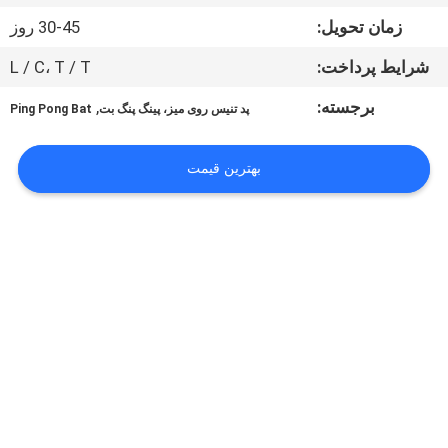
کیفیت
زمان تحویل:
30-45 روز
شرایط پرداخت:
L / C، T / T
با
ما
برجسته:
,
پد تنیس روی میز، پینگ پنگ بت
Ping Pong Bat
تماس
بهترین قیمت
بگیرید
درخواست
نقل
قول
نقشه
سایت