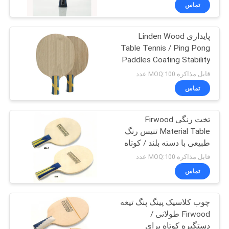
کیفیت
تماس
پایداری Linden Wood
با
132
Table Tennis / Ping Pong
ما
Paddles Coating Stability
رکتپ تنیس روی میز
تماس
Attack
قابل مذاکره MOQ:100 عدد
بگیرید
تماس
تخت رنگی Firwood
درخواست
Material Table تنیس رنگ
نقل
طبیعی با دسته بلند / کوتاه
34
قول
قابل مذاکره MOQ:100 عدد
جدول تنیس روی میز
تماس
نقشه
داخلی
چوب کلاسیک پینگ پنگ تیغه
سایت
Firwood طولانی /
دستگیره کوتاه برای