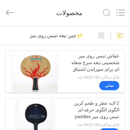
-
2026
Guangzhou
محصولات
Dunya
Sports
Ltd..
All
Rights
خونه
37
Reserved.
چین تیغه تنیس روی میز
جدول تنیس روی میز
محصولات
قابل انعطاف
خفاش تنیس روی میز
شخصیتی تیغه سرخ شعله
درباره
ای برای سوزاندن اشتیاق
ما
قابل مذاکره MOQ:100 عدد
تماس
12
تور
جدول تنیس روی میز
2 لایه عطر و طعم کربن
کارخانه
الگوی الگوی حرفه ای
مسابقه
تنیس روی میز paddles
کنترل
الاستیک خوب است
قابل مذاکره MOQ:100 عدد