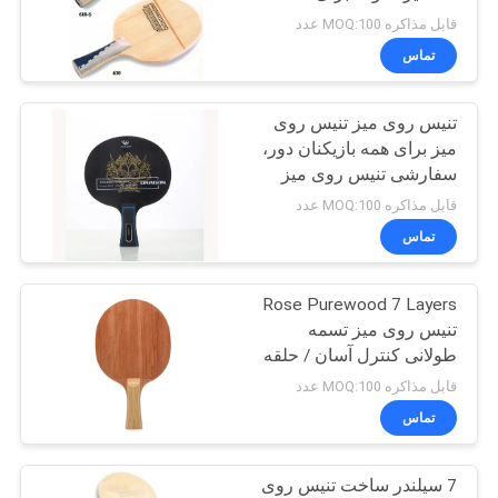
آموزش
PRIVACY
قابل مذاکره MOQ:100 عدد
تماس
POLICY
32
میز تنیس روی میز در
تنیس روی میز تنیس روی
میز برای همه بازیکنان دور،
فضای باز
سفارشی تنیس روی میز
سفارشی
قابل مذاکره MOQ:100 عدد
تماس
Rose Purewood 7 Layers
16
تنیس روی میز تسمه
جدول کودکان تنیس
طولانی کنترل آسان / حلقه
برای بازی
قابل مذاکره MOQ:100 عدد
روی میز کودکان
تماس
7 سیلندر ساخت تنیس روی