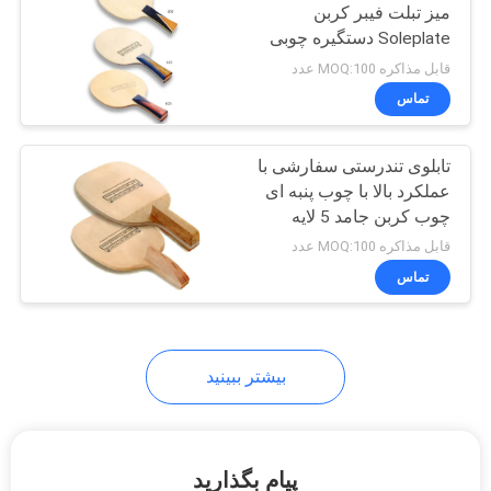
میز تبلت فیبر کربن
Soleplate دستگیره چوبی
18
قابل مذاکره MOQ:100 عدد
تماس
جدول تنیس روی میز
تابلوی تندرستی سفارشی با
عملکرد بالا با چوب پنبه ای
چوب کربن جامد 5 لایه
قابل مذاکره MOQ:100 عدد
تماس
70
مجموعه تنیس روی
میز
بیشتر ببینید
پیام بگذارید